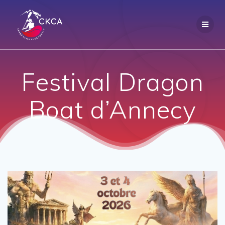
Passer
au
contenu
Festival Dragon
Boat d’Annecy