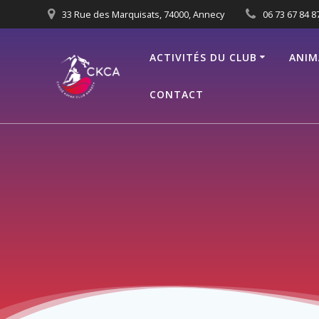
Passer
33 Rue des Marquisats, 74000, Annecy
06 73 67 84 87
au
contenu
ACTIVITÉS DU CLUB
ANIM
CONTACT