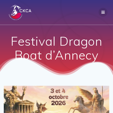
Passer
au
contenu
Festival Dragon
Boat d’Annecy